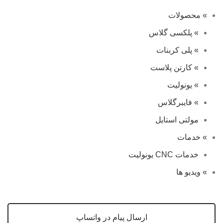
» محصولات
» پلکسی گلاس
» پلی کربنات
» کارتن پلاست
» یونولیت
» فایبرگلاس
مولتی استایل
» خدمات
خدمات CNC یونولیت
» ویدیو ها
ارسال پیام در واتساپ