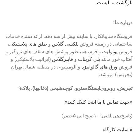
بازگشت به لیست
درباره ما:
فروشگاه سايبانکار، با سابقه بيش از سه دهه، ارائه دهنده خدمات
ساختمانی در زمينه فروش
پلکسی گلاس
و
طلق های پلاستیکی
،
فروش
يونوليت
و فوم، همينطور پوشش های سقف هاي نورگير و
آفتاب خور مانند
پلی کربنات
و
فايبرگلاس
(ايرانيت پلاستيکی) و
فروش
ورق های گالوانيزه
و آلومینیوم، در منطقه شمال تهران
(تجريش) ميباشد.
تجریش، روبروی‌ایستگاه‌مترو، کوچه‌شیخی (ذغالیها)، پلاک٩
«جهت تماس با ما اینجا کلیک کنید»
(پاسخ‌دهی‌تلفنی: ۱۰صبح الی ۵عصر)
» سایت کارگاه