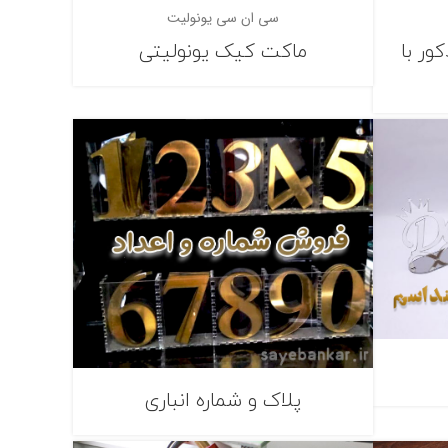
سی ان سی یونولیت
ور با
ماکت کیک یونولیتی
پلاک و شماره انباری