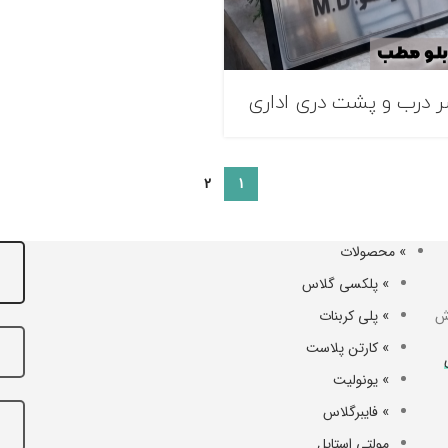
سر درب و پشت دری اداری
2
1
» محصولات
» پلکسی گلاس
ش
» پلی کربنات
» کارتن پلاست
» یونولیت
» فایبرگلاس
مولتی استایل