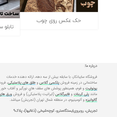
حک عکس روی چوب
تابلو 
درباره ما:
فروشگاه سايبانکار، با سابقه بيش از سه دهه، ارائه دهنده خدمات
ساختمانی در زمينه فروش
پلکسی گلاس
و
طلق های پلاستیکی
، فرو
يونوليت
و فوم، همينطور پوشش های سقف هاي نورگير و آفتاب خور
مانند
پلی کربنات
و
فايبرگلاس
(ايرانيت پلاستيکی) و فروش
ورق های
گالوانيزه
و آلومینیوم، در منطقه شمال تهران (تجريش) ميباشد.
تجریش، روبروی‌ایستگاه‌مترو، کوچه‌شیخی (ذغالیها)، پلاک٩