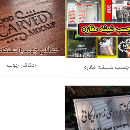
حکاکی چوب
رچسب شیشه مغازه