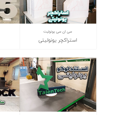
سی ان سی یونولیت
استراکچر یونولیتی