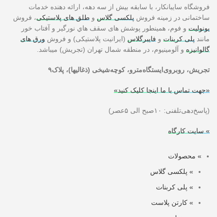
فروشگاه سايبانکار، با سابقه بيش از سه دهه، ارائه دهنده خدمات
ساختمانی در زمينه فروش
پلکسی گلاس
و
طلق های پلاستیکی
، فروش
يونوليت
و فوم، همينطور پوشش های سقف هاي نورگير و آفتاب خور
مانند
پلی کربنات
و
فايبرگلاس
(ايرانيت پلاستيکی) و فروش
ورق های
گالوانيزه
و آلومینیوم، در منطقه شمال تهران (تجريش) ميباشد.
تجریش، روبروی‌ایستگاه‌مترو، کوچه‌شیخی (ذغالیها)، پلاک٩
«جهت تماس با ما اینجا کلیک کنید»
(پاسخ‌دهی‌تلفنی: ۱۰صبح الی ۵عصر)
» سایت کارگاه
» محصولات
» پلکسی گلاس
» پلی کربنات
» کارتن پلاست