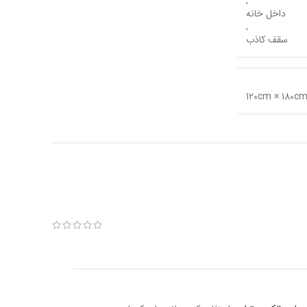
,
داخل خانه
,
سقف کاذب
120cm × 180c