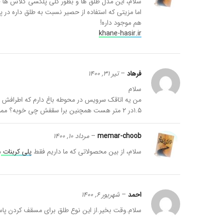
سلام، این مدل طلق ها و بطور کلی پلکسی گلاس ها ج
اما مزیتی که استفاده از حصیر نسبت به طلق داره در
هم موجود داره!
khane-hasir.ir
فرهاد
–
تیر 31, 1400
سلام
۱.۵در ۲ متر هست همچنین برا سقفش چی خوبه؟ ممنونم
memar-choob
–
مرداد 10, 1400
سلام، از بین محصولاتی که ما داریم فقط
پلی کربنات
م
احمد
–
شهریور 6, 1400
سلام.وقت بخیر.از این نوع طلق برای مسقف کردن پاسی