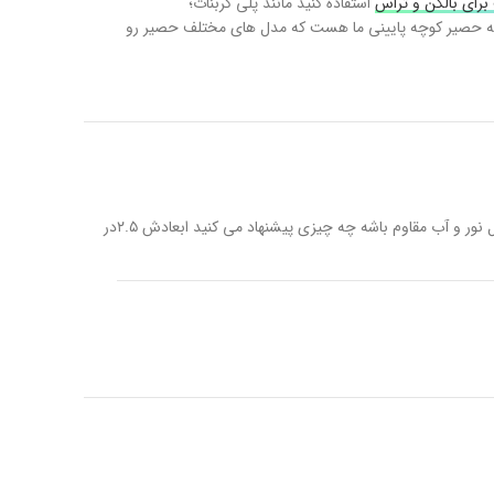
رای بالکن و تراس
استفاده کنید مانند پلی کربنات؛
 خانه حصیر کوچه پایینی ما هست که مدل های مختلف حصیر رو
من یه اتاقک سرویس در محوطه باغ دارم که اطرافش توری فولادی هست میخوام چیزی به توری ها ببندم که داخل دیده نشه و در مقابل نور و آب مقاوم باشه چه چیزی پیشنهاد می کنید ابعادش ۲.۵در