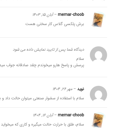
memar-choob
–
آبان 15, 1403
برش پلکسی گلاس کار سختی هست
دیدگاه شما پس از تایید نمایش داده می شود
سلام
پرسش و پاسخ هارو میخوندم چقد صادقانه جواب میدی
نوید
–
مهر 26, 1404
سلام با استفاده از سشوار صنعتی میتوان حالت داد و 
memar-choob
–
آبان 16, 1404
سلام، طلق با حرارت حالت میگیره و کاری که میخوای