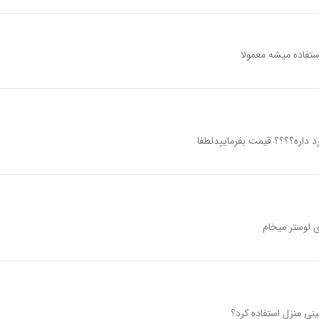
تفاده میشه معمولا
د داره؟؟؟؟ قیمت بفرماییدلطفا
ی لوستر میخام
نی منزل استفاده کرد؟