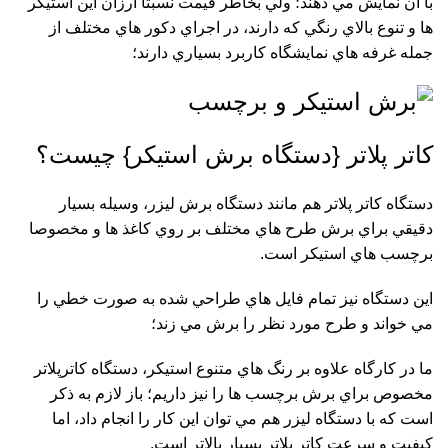
با آن نمايش مي دهند؛ ولي بخاطر قیمت نسبتا ارزان اين استيکر
ها و تنوع بالاي رنگي که دارند، در اجراي دکور هاي مختلف از
جمله غرفه هاي نمايشگاه کاربرد بسياري دارند؛
کاتر پلاتر {دستگاه برش استیکر} چيست؟
دستگاه کاتر پلاتر هم مانند دستگاه
برش ليزر
، وسيله بسيار
دقيقي براي برش طرح هاي مختلف بر روي کاغذ ها و مخصوصا
برچسب هاي استيکر است.
اين دستگاه نيز تمام فايل هاي طراحي شده به صورت خطي را
مي خواند و طرح مورد نظر را برش مي زند؛
ما در کارگاه علاوه بر رنگ هاي متنوع استيکر، دستگاه کاترپلاتر
مخصوص براي برش برچسب ها را نيز داريم؛ باز لازم به ذکر
است که با دستگاه ليزر هم مي توان اين کار را انجام داد، اما
کيفيت و سرعت کاتر پلاتر بسيار بالاتر است.