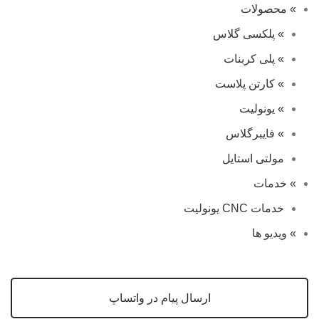
» محصولات
» پلکسی گلاس
» پلی کربنات
» کارتن پلاست
» یونولیت
» فایبرگلاس
مولتی استایل
» خدمات
خدمات CNC یونولیت
» ویدیو ها
ارسال پیام در واتساپ