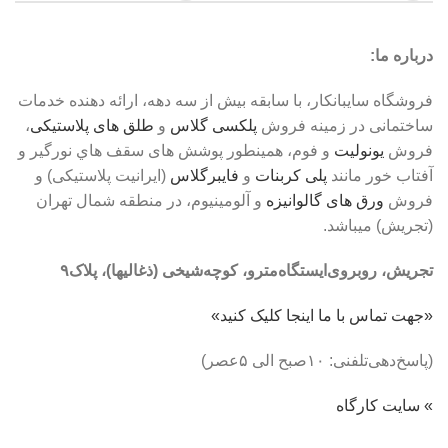
درباره ما:
فروشگاه سايبانکار، با سابقه بيش از سه دهه، ارائه دهنده خدمات
ساختمانی در زمينه فروش
پلکسی گلاس
و
طلق های پلاستیکی
،
فروش
يونوليت
و فوم، همينطور پوشش های سقف هاي نورگير و
آفتاب خور مانند
پلی کربنات
و
فايبرگلاس
(ايرانيت پلاستيکی) و
فروش
ورق های گالوانيزه
و آلومینیوم، در منطقه شمال تهران
(تجريش) ميباشد.
تجریش، روبروی‌ایستگاه‌مترو، کوچه‌شیخی (ذغالیها)، پلاک٩
«جهت تماس با ما اینجا کلیک کنید»
(پاسخ‌دهی‌تلفنی: ۱۰صبح الی ۵عصر)
» سایت کارگاه